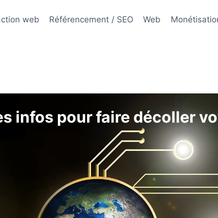
ction web
Référencement / SEO
Web
Monétisatio
 infos pour faire décoller vo