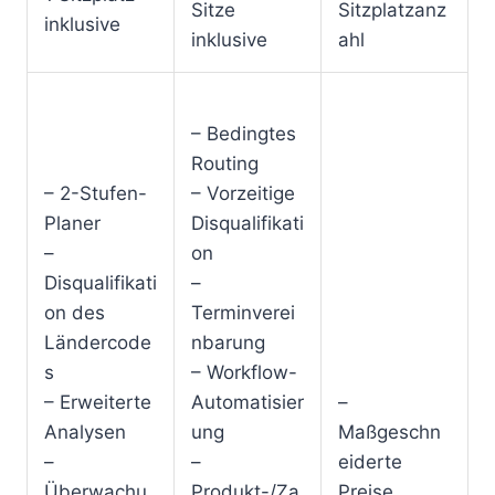
Sitze
Sitzplatzanz
inklusive
inklusive
ahl
– Bedingtes
Routing
– 2-Stufen-
– Vorzeitige
Planer
Disqualifikati
–
on
Disqualifikati
–
on des
Terminverei
Ländercode
nbarung
s
– Workflow-
– Erweiterte
Automatisier
–
Analysen
ung
Maßgeschn
–
–
eiderte
Überwachu
Produkt-/Za
Preise