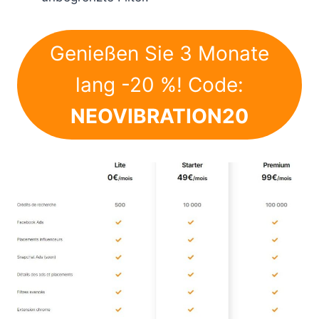
Genießen Sie 3 Monate
lang -20 %! Code:
NEOVIBRATION20