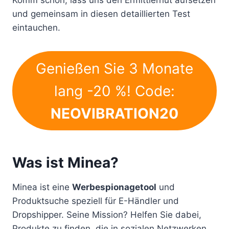
Komm schon, lass uns den Ermittlerhut aufsetzen
und gemeinsam in diesen detaillierten Test
eintauchen.
Genießen Sie 3 Monate
lang -20 %! Code:
NEOVIBRATION20
Was ist Minea?
Minea ist eine
Werbespionagetool
und
Produktsuche speziell für E-Händler und
Dropshipper. Seine Mission? Helfen Sie dabei,
Produkte zu finden, die in sozialen Netzwerken